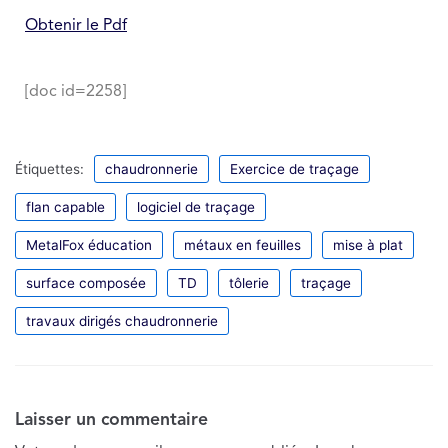
Obtenir le Pdf
[doc id=2258]
Étiquettes:
chaudronnerie
Exercice de traçage
flan capable
logiciel de traçage
MetalFox éducation
métaux en feuilles
mise à plat
surface composée
TD
tôlerie
traçage
travaux dirigés chaudronnerie
Laisser un commentaire